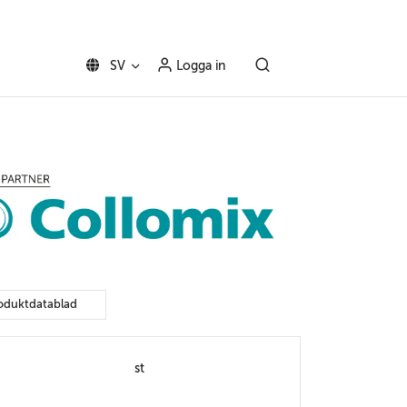
SV
Logga in
oduktdatablad
st