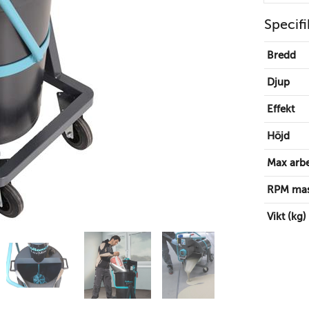
Specifi
Bredd
Djup
Effekt
Höjd
Max arb
RPM mas
Vikt (kg)