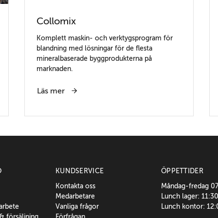
Collomix
Komplett maskin- och verktygsprogram för
blandning med lösningar för de flesta
mineralbaserade byggprodukterna på
marknaden.
Läs mer
O
KUNDSERVICE
ÖPPETTIDER
Kontakta oss
Måndag-fredag 0
Medarbetare
Lunch lager: 11:3
sarbete
Vanliga frågor
Lunch kontor: 12
 & försäljning
Förfrågan