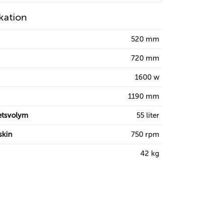
kation
520 mm
720 mm
1600 w
1190 mm
etsvolym
55 liter
kin
750 rpm
42 kg