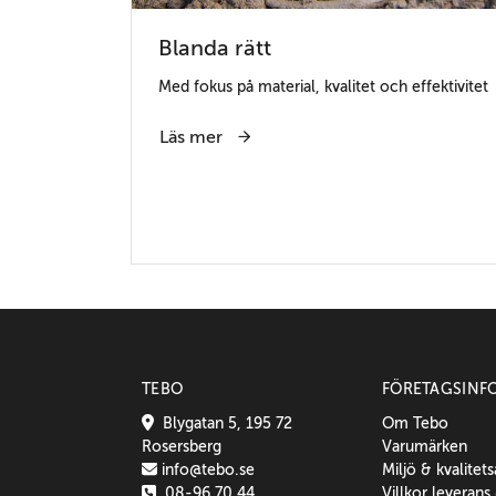
Blanda rätt
Med fokus på material, kvalitet och effektivitet
Läs mer
TEBO
FÖRETAGSINF
Blygatan 5, 195 72
Om Tebo
Rosersberg
Varumärken
info@tebo.se
Miljö & kvalitet
08-96 70 44
Villkor leverans