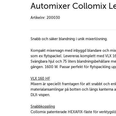
Automixer Collomix L
Artikelnr: 200030
Snabb och säker blandning i unik mixerlösning.
Kompakt mixervagn med inbyggd blandare och mixer 
som ex flytspackel. Levereras komplett med VLX 
Svängbara hjul och 75 liters blandningsbehållare med
gången. 1600 W. Passar perfekt för flytspackling up
VLX 160 HF
Mixern är speciellt framtagen för att snabbt och en
materialansamlingar på botten och längs kanterna a
DLX-vispen.
Snabbkoppling
Collomix patenterade HEXAFIX-fäste för verktygsl