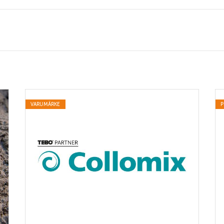
VARUMÄRKE
P