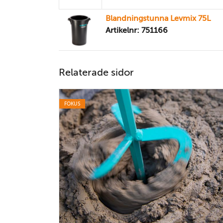
Blandningstunna Levmix 75L
Artikelnr: 751166
Relaterade sidor
FOKUS