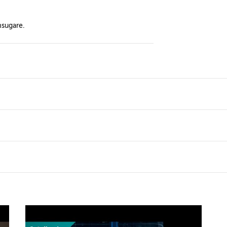
msugare.