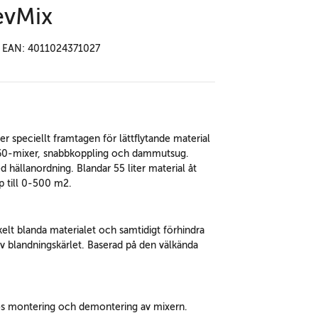
evMix
EAN: 4011024371027
speciellt framtagen för lättflytande material
160-mixer, snabbkoppling och dammutsug.
 hällanordning. Blandar 55 liter material åt
p till 0-500 m2.
kelt blanda materialet och samtidigt förhindra
v blandningskärlet. Baserad på den välkända
ös montering och demontering av mixern.