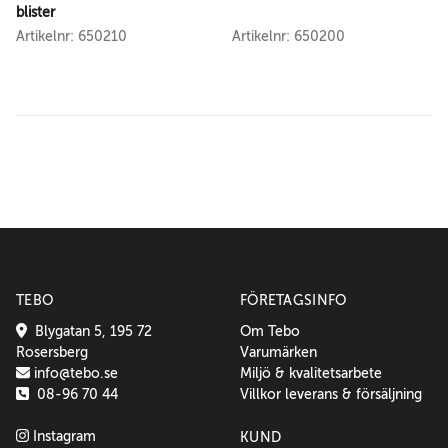
blister
Artikelnr: 650210
Artikelnr: 650200
TEBO
FÖRETAGSINFO
Blygatan 5, 195 72
Om Tebo
Rosersberg
Varumärken
info@tebo.se
Miljö & kvalitetsarbete
08-96 70 44
Villkor leverans & försäljning
Instagram
KUND