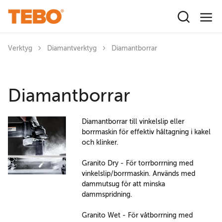
Hoppa till huvudinnehåll
Verktyg
Diamantverktyg
Diamantborrar
Diamantborrar
Diamantborrar till vinkelslip eller
borrmaskin för effektiv håltagning i kakel
och klinker.
Granito Dry - För torrborrning med
vinkelslip/borrmaskin. Används med
dammutsug för att minska
dammspridning.
Granito Wet - För våtborrning med