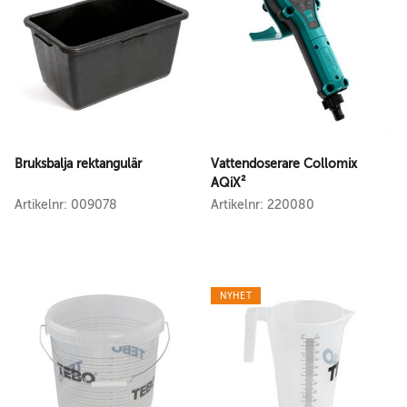
Bruksbalja rektangulär
Vattendoserare Collomix
AQiX²
Artikelnr: 009078
Artikelnr: 220080
NYHET