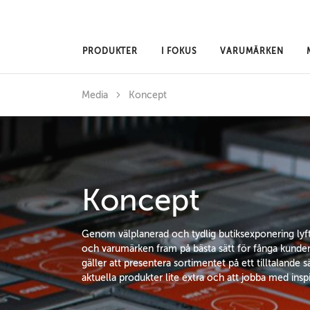
Hoppa till huvudinnehåll
PRODUKTER
I FOKUS
VARUMÄRKEN
Media
Koncept
Koncept
Genom välplanerad och tydlig butiksexponering lyf
och varumärken fram på bästa sätt för fånga kunden
gäller att presentera sortimentet på ett tilltalande sä
aktuella produkter lite extra och att jobba med inspi