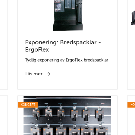
Exponering: Bredspacklar -
ErgoFlex
Tydlig exponering av ErgoFlex bredspacklar
Läs mer
KONCEPT
KO