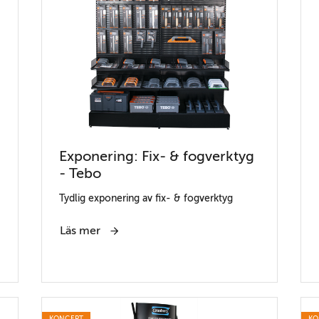
Exponering: Fix- & fogverktyg
- Tebo
Tydlig exponering av fix- & fogverktyg
Läs mer
KONCEPT
KO