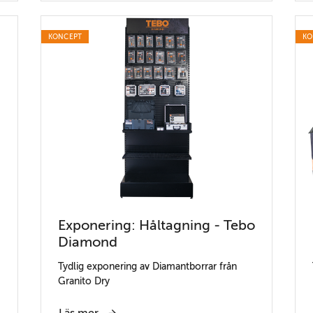
KONCEPT
KO
Exponering: Håltagning - Tebo
Diamond
Tydlig exponering av Diamantborrar från
Granito Dry
Läs mer