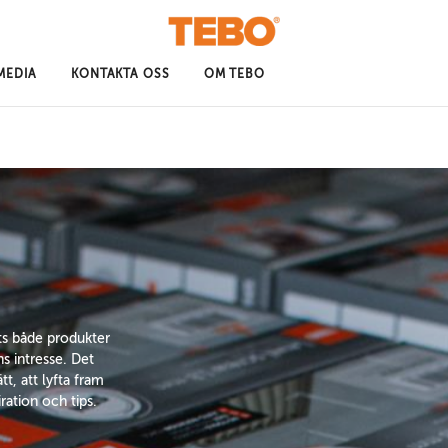
MEDIA
KONTAKTA OSS
OM TEBO
ts både produkter
s intresse. Det
tt, att lyfta fram
ration och tips.