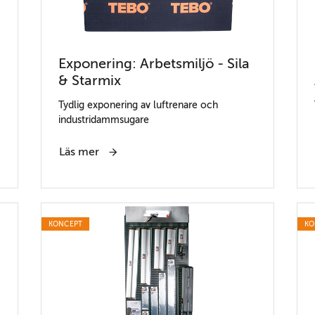
Exponering: Arbetsmiljö - Sila
& Starmix
Tydlig exponering av luftrenare och
industridammsugare
Läs mer
KONCEPT
KO