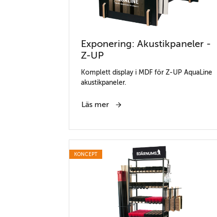
Exponering: Akustikpaneler -
Z-UP
Komplett display i MDF för Z-UP AquaLine
akustikpaneler.
Läs mer
KONCEPT