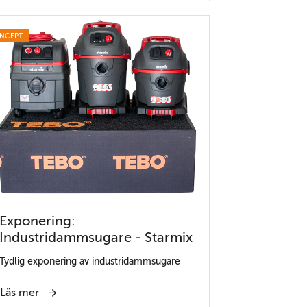
NCEPT
Exponering:
Industridammsugare - Starmix
Tydlig exponering av industridammsugare
Läs mer