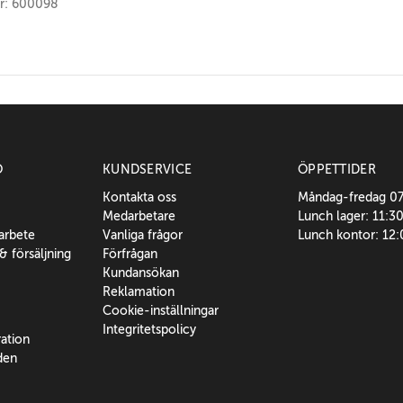
nr: 600098
O
KUNDSERVICE
ÖPPETTIDER
Kontakta oss
Måndag-fredag 0
Medarbetare
Lunch lager: 11:3
sarbete
Vanliga frågor
Lunch kontor: 12
 & försäljning
Förfrågan
Kundansökan
Reklamation
Cookie-inställningar
Integritetspolicy
ration
den