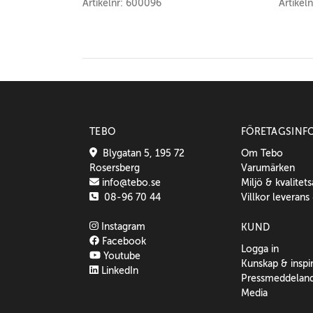
Artikelnr: 600096
Artikel
TEBO
FÖRETAGSINF
Blygatan 5, 195 72
Om Tebo
Rosersberg
Varumärken
info@tebo.se
Miljö & kvalitet
08-96 70 44
Villkor leverans
Instagram
KUND
Facebook
Logga in
Youtube
Kunskap & inspi
LinkedIn
Pressmeddelan
Media