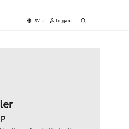
SV
Logga in
ler
UP