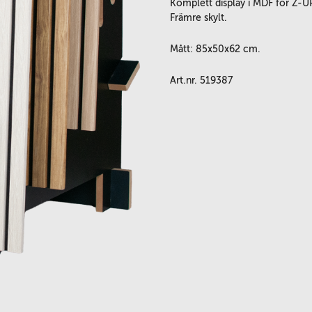
Komplett display i MDF för Z-UP
Främre skylt.
Mått: 85x50x62 cm.
Art.nr. 519387