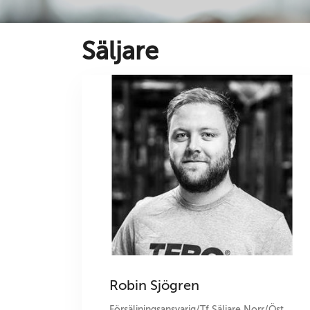
Säljare
Robin Sjögren
Försäljningsansvarig/Tf Säljare Norr/Öst