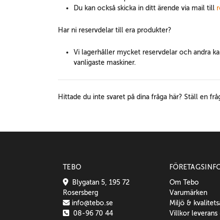
Du kan också skicka in ditt ärende via mail till
Har ni reservdelar till era produkter?
Vi lagerhåller mycket reservdelar och andra ka
vanligaste maskiner.
Hittade du inte svaret på dina fråga här? Ställ en frå
TEBO
FÖRETAGSINF
Blygatan 5, 195 72
Om Tebo
Rosersberg
Varumärken
info@tebo.se
Miljö & kvalitet
08-96 70 44
Villkor leverans