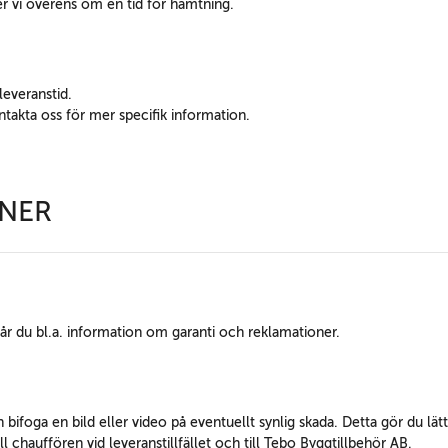
mer vi överens om en tid för hämtning.
leveranstid.
ntakta oss för mer specifik information.
ONER
får du bl.a. information om garanti och reklamationer.
bifoga en bild eller video på eventuellt synlig skada. Detta gör du lätt
ll chauffören vid leveranstillfället och till Tebo Byggtillbehör AB.