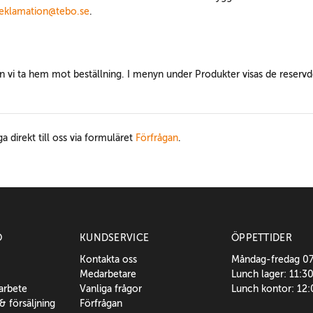
reklamation@tebo.se
.
n vi ta hem mot beställning. I menyn under Produkter visas de reservde
ga direkt till oss via formuläret
Förfrågan
.
O
KUNDSERVICE
ÖPPETTIDER
Kontakta oss
Måndag-fredag 0
Medarbetare
Lunch lager: 11:3
sarbete
Vanliga frågor
Lunch kontor: 12
 & försäljning
Förfrågan