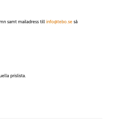
amn samt mailadress till
info@tebo.se
så
ella prislista.