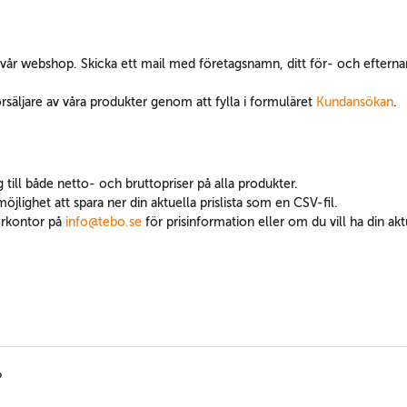
ll vår webshop. Skicka ett mail med företagsnamn, ditt för- och eftern
rsäljare av våra produkter genom att fylla i formuläret
Kundansökan
.
 till både netto- och bruttopriser på alla produkter.
lighet att spara ner din aktuella prislista som en CSV-fil.
derkontor på
info@tebo.se
för prisinformation eller om du vill ha din aktu
?