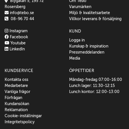
Blygatan 5, 195 72
Om Tebo
Rosersberg
Varumärken
info@tebo.se
Miljö & kvalitetsarbete
08-96 70 44
Villkor leverans & försäljning
Instagram
KUND
Facebook
Logga in
Youtube
Kunskap & inspiration
LinkedIn
Pressmeddelanden
Media
KUNDSERVICE
ÖPPETTIDER
Kontakta oss
Måndag-fredag 07:00-16:00
Medarbetare
Lunch lager: 11:30-12:15
Vanliga frågor
Lunch kontor: 12:00-13:00
Förfrågan
Kundansökan
Reklamation
Cookie-inställningar
Integritetspolicy