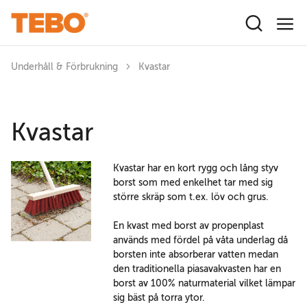
Hoppa till huvudinnehåll
Underhåll & Förbrukning
Kvastar
Kvastar
Kvastar har en kort rygg och lång styv
borst som med enkelhet tar med sig
större skräp som t.ex. löv och grus.
En kvast med borst av propenplast
används med fördel på våta underlag då
borsten inte absorberar vatten medan
den traditionella piasavakvasten har en
borst av 100% naturmaterial vilket lämpar
sig bäst på torra ytor.