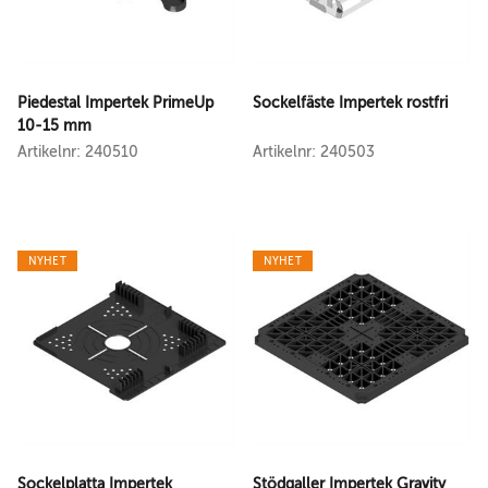
Piedestal Impertek PrimeUp
Sockelfäste Impertek rostfri
10-15 mm
Artikelnr: 240510
Artikelnr: 240503
NYHET
NYHET
Sockelplatta Impertek
Stödgaller Impertek Gravity