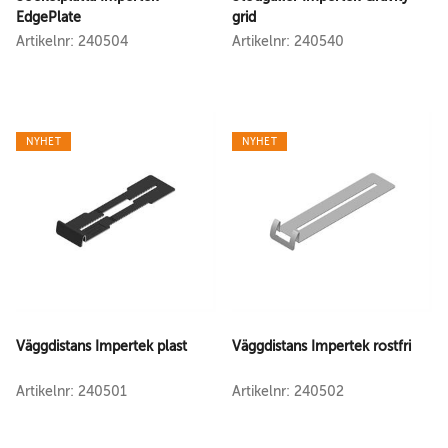
EdgePlate
grid
Artikelnr: 240504
Artikelnr: 240540
NYHET
NYHET
Väggdistans Impertek plast
Väggdistans Impertek rostfri
Artikelnr: 240501
Artikelnr: 240502