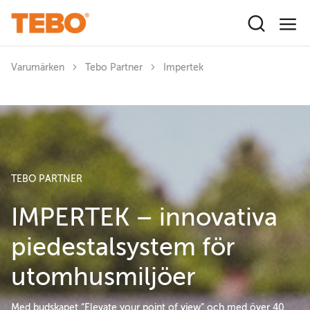
Hoppa till huvudinnehåll
Varumärken
Tebo Partner
Impertek
TEBO PARTNER
IMPERTEK – innovativa
piedestalsystem för
utomhusmiljöer
Med budskapet “Elevate your point of view” och med över 40