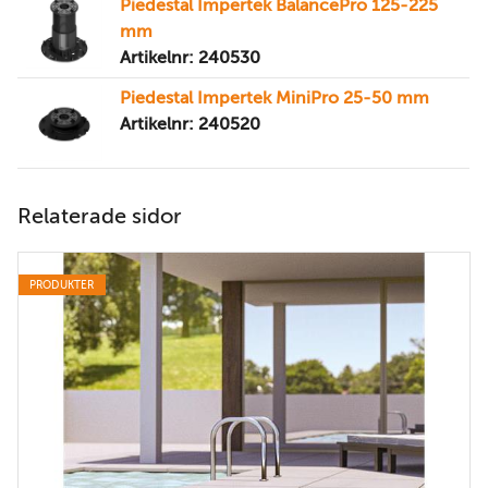
Piedestal Impertek BalancePro 125-225
mm
Artikelnr: 240530
Piedestal Impertek MiniPro 25-50 mm
Artikelnr: 240520
Relaterade sidor
PRODUKTER