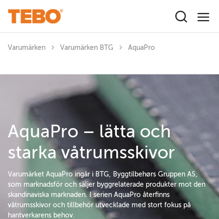
Hoppa till huvudinnehåll
Varumärken
Varumärken BTG
AquaPro
AquaPro – lätta och
starka våtrumsskivor
Varumärket AquaPro ingår i BTG, Byggtilbehørs Gruppen AS,
som marknadsför och säljer byggrelaterade produkter mot den
skandinaviska marknaden. I serien AquaPro återfinns
våtrumsskivor och tillbehör utvecklade med stort fokus på
hantverkarens behov.