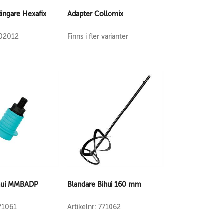
ängare Hexafix
Adapter Collomix
202012
Finns i fler varianter
ihui MMBADP
Blandare Bihui 160 mm
771061
Artikelnr: 771062