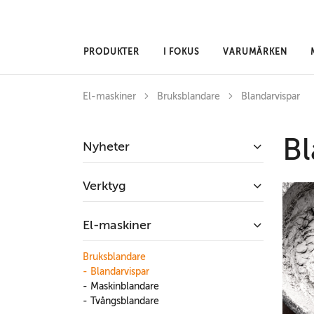
Hoppa till huvudinnehåll
PRODUKTER
I FOKUS
VARUMÄRKEN
El-maskiner
Bruksblandare
Blandarvispar
Bl
Nyheter
Verktyg
El-maskiner
Bruksblandare
- Blandarvispar
- Maskinblandare
- Tvångsblandare