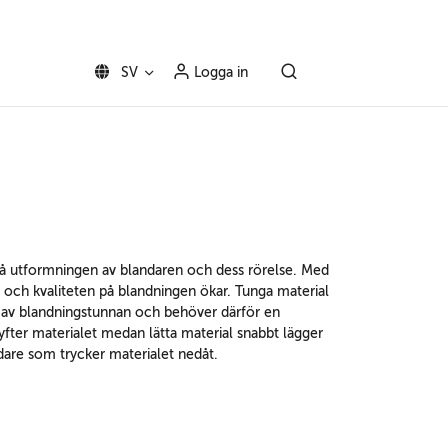
SV
Logga in
v på utformningen av blandaren och dess rörelse. Med
et och kvaliteten på blandningen ökar. Tunga material
en av blandningstunnan och behöver därför en
lyfter materialet medan lätta material snabbt lägger
dare som trycker materialet nedåt.