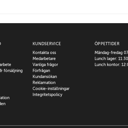
O
KUNDSERVICE
ÖPPETTIDER
Kontakta oss
Måndag-fredag 0
Medarbetare
Lunch lager: 11:3
sarbete
Vanliga frågor
Lunch kontor: 12
 & försäljning
Förfrågan
Kundansökan
Reklamation
Cookie-inställningar
Integritetspolicy
ration
den