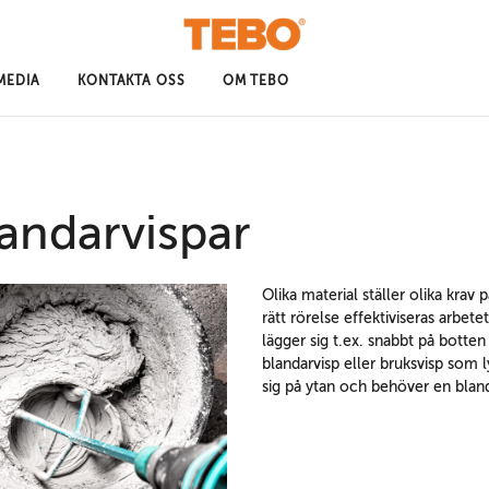
MEDIA
KONTAKTA OSS
OM TEBO
andarvispar
Olika material ställer olika kra
rätt rörelse effektiviseras arbet
lägger sig t.ex. snabbt på bott
blandarvisp eller bruksvisp som 
sig på ytan och behöver en blan