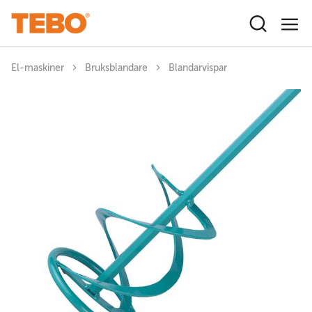
Hoppa till huvudinnehåll
El-maskiner
Bruksblandare
Blandarvispar