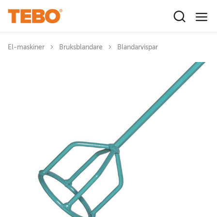
Hoppa till huvudinnehåll
El-maskiner
Bruksblandare
Blandarvispar