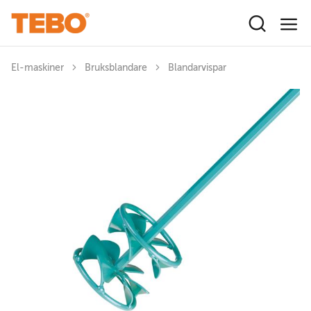
Hoppa till huvudinnehåll
El-maskiner
Bruksblandare
Blandarvispar