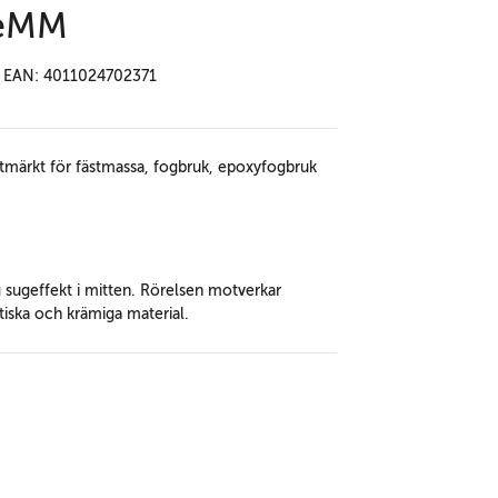
neMM
EAN: 4011024702371
tmärkt för fästmassa, fogbruk, epoxyfogbruk
ig sugeffekt i mitten. Rörelsen motverkar
stiska och krämiga material.