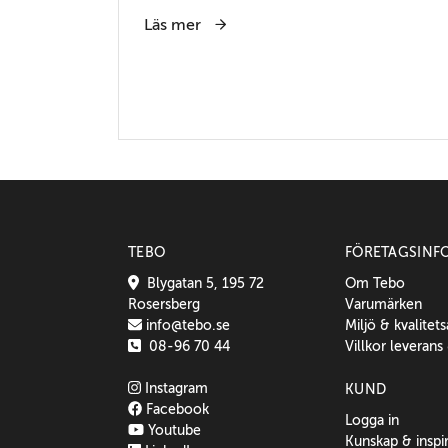
Läs mer
TEBO
FÖRETAGSINF
Blygatan 5, 195 72
Om Tebo
Rosersberg
Varumärken
info@tebo.se
Miljö & kvalitet
08-96 70 44
Villkor leverans
Instagram
KUND
Facebook
Logga in
Youtube
Kunskap & inspi