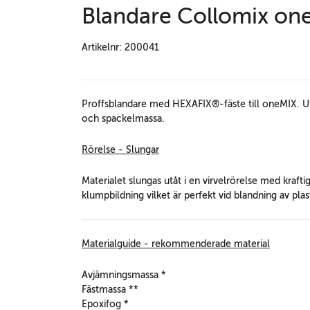
Blandare Collomix o
Artikelnr: 200041
Proffsblandare med HEXAFIX®-fäste till oneMIX. U
och spackelmassa.
Rörelse - Slungar
Materialet slungas utåt i en virvelrörelse med kraft
klumpbildning vilket är perfekt vid blandning av pla
Materialguide - rekommenderade material
Avjämningsmassa *
Fästmassa **
Epoxifog *