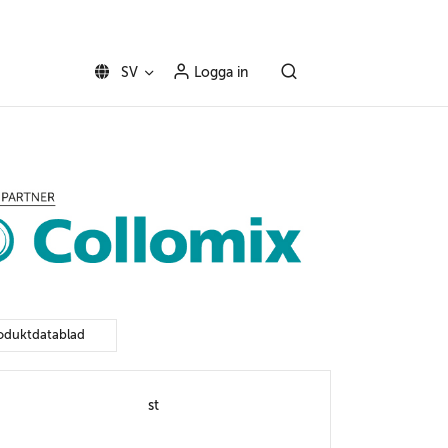
SV
Logga in
oduktdatablad
st