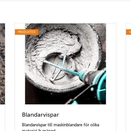
PRODUKTER
V
Blandarvispar
Blandarvispar till maskinblandare för olika
material & mängd