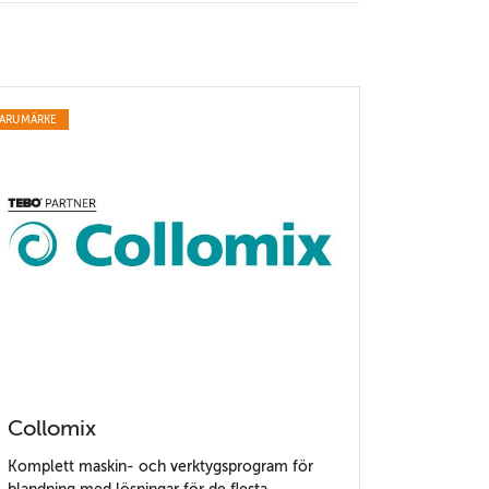
ARUMÄRKE
Collomix
Komplett maskin- och verktygsprogram för
blandning med lösningar för de flesta