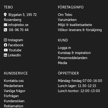
TEBO
FÖRETAGSINFO
Blygatan 5, 195 72
Om Tebo
Rosersberg
Varumärken
info@tebo.se
Miljö & kvalitetsarbete
08-96 70 44
Villkor leverans & försäljning
Instagram
KUND
Facebook
Logga in
Youtube
Kunskap & inspiration
LinkedIn
Pressmeddelanden
Media
KUNDSERVICE
ÖPPETTIDER
Kontakta oss
Måndag-fredag 07:00-16:00
Medarbetare
Lunch lager: 11:30-12:15
Vanliga frågor
Lunch kontor: 12:00-13:00
Förfrågan
Kundansökan
Reklamation