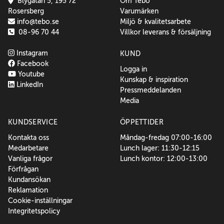
Blygatan 5, 195 72
Om Tebo
Rosersberg
Varumärken
info@tebo.se
Miljö & kvalitetsarbete
08-96 70 44
Villkor leverans & försäljning
Instagram
KUND
Facebook
Logga in
Youtube
Kunskap & inspiration
LinkedIn
Pressmeddelanden
Media
KUNDSERVICE
ÖPPETTIDER
Kontakta oss
Måndag-fredag 07:00-16:00
Medarbetare
Lunch lager: 11:30-12:15
Vanliga frågor
Lunch kontor: 12:00-13:00
Förfrågan
Kundansökan
Reklamation
Cookie-inställningar
Integritetspolicy