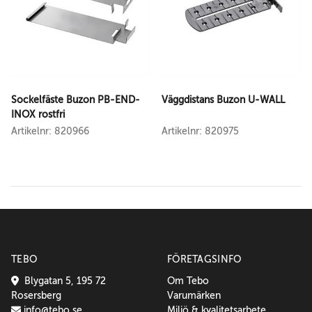
Sockelfäste Buzon PB-END-
Väggdistans Buzon U-WALL
INOX rostfri
Artikelnr: 820966
Artikelnr: 820975
TEBO
FÖRETAGSINFO
Blygatan 5, 195 72
Om Tebo
Rosersberg
Varumärken
info@tebo.se
Miljö & kvalitetsarbete