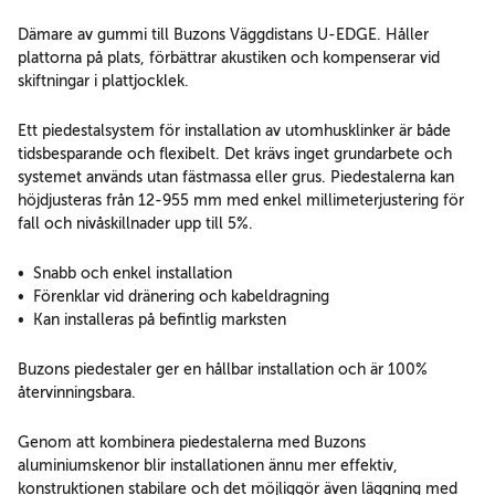
Dämare av gummi till Buzons Väggdistans U-EDGE. Håller
plattorna på plats, förbättrar akustiken och kompenserar vid
skiftningar i plattjocklek.
Ett piedestalsystem för installation av utomhusklinker är både
tidsbesparande och flexibelt. Det krävs inget grundarbete och
systemet används utan fästmassa eller grus. Piedestalerna kan
höjdjusteras från 12-955 mm med enkel millimeterjustering för
fall och nivåskillnader upp till 5%.
• Snabb och enkel installation
• Förenklar vid dränering och kabeldragning
• Kan installeras på befintlig marksten
Buzons piedestaler ger en hållbar installation och är 100%
återvinningsbara.
Genom att kombinera piedestalerna med Buzons
aluminiumskenor blir installationen ännu mer effektiv,
konstruktionen stabilare och det möjliggör även läggning med