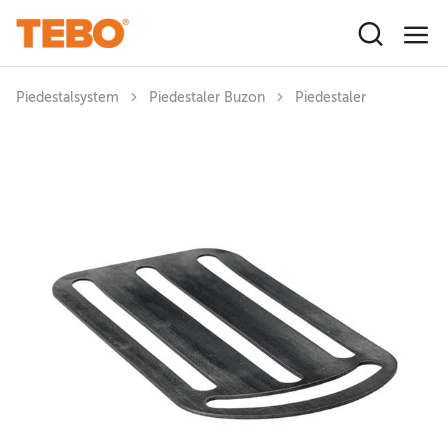
Hoppa till huvudinnehåll
Piedestalsystem
Piedestaler Buzon
Piedestaler