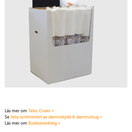
Läs mer om
Tebo Cover »
Se
hela sortimentet av dammskydd & dammutsug »
Läs mer om
Butiksinredning »