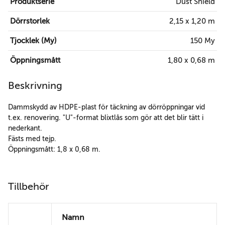
Produktserie
Dust Shield
Dörrstorlek
2,15 x 1,20 m
Tjocklek (My)
150 My
Öppningsmått
1,80 x 0,68 m
Beskrivning
Dammskydd av HDPE-plast för täckning av dörröppningar vid
t.ex. renovering. "U"-format blixtlås som gör att det blir tätt i
nederkant.
Fästs med tejp.
Öppningsmått: 1,8 x 0,68 m.
Tillbehör
Namn