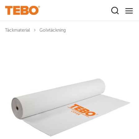
Hoppa till huvudinnehåll
Täckmaterial
Golvtäckning