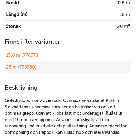
Bredd
0,8 m
Längd (m)
25 m
Storlek
20 m²
Finns i fler varianter
13,8 m (776778)
25 m (776780)
Beskrivning
Golvskydd av nonwoven duk. Ovansida av vätsketät PE-film.
Självhäftande undersida som ger en halksäker yta och ett
optimalt grepp, utan att klibba fast mot underlaget. Rullas ut
med 10 cm överlappning. Används som skydd vid t.ex.
renovering, måleriarbete och plattsättning. Anpassad bredd för
dörröppning och trappor. Kan rullas ihop och återanvändas.