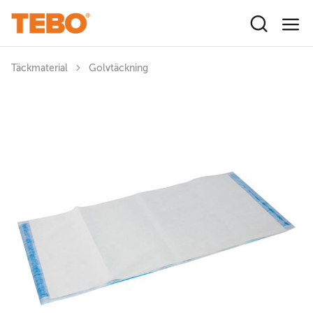
Hoppa till huvudinnehåll
Täckmaterial
Golvtäckning