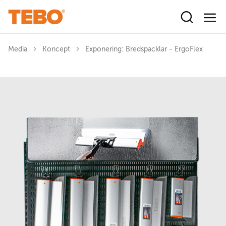
Hoppa till huvudinnehåll
Media
Koncept
Exponering: Bredspacklar - ErgoFlex