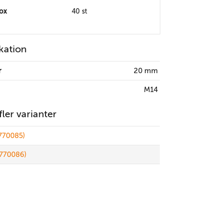
box
40 st
kation
r
20 mm
M14
 fler varianter
770085)
770086)