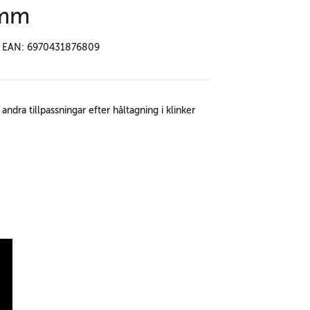
 mm
EAN: 6970431876809
andra tillpassningar efter håltagning i klinker