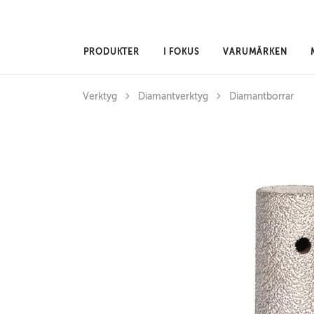
Hoppa till huvudinnehåll
PRODUKTER
I FOKUS
VARUMÄRKEN
Verktyg
Diamantverktyg
Diamantborrar