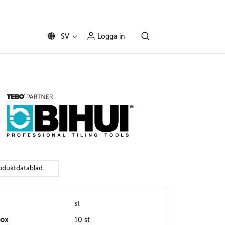
SV
Logga in
oduktdatablad
st
box
10 st