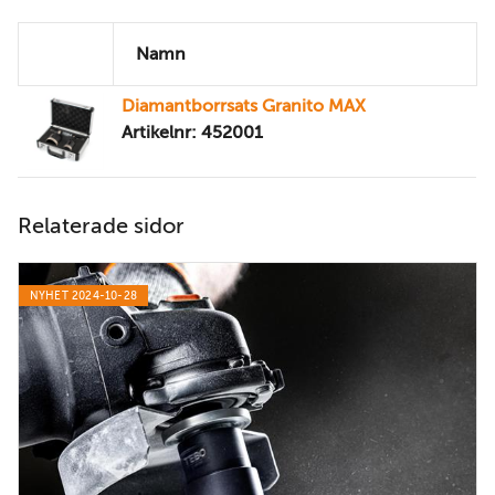
Namn
Diamantborrsats Granito MAX
Artikelnr: 452001
Relaterade sidor
NYHET 2024-10-28