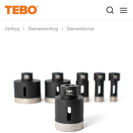
Hoppa till huvudinnehåll
Verktyg
Diamantverktyg
Diamantborrar