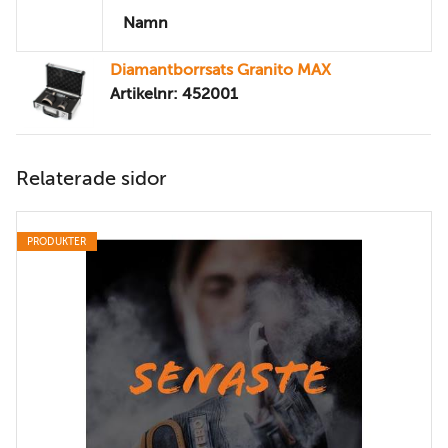
Namn
Diamantborrsats Granito MAX
Artikelnr: 452001
Relaterade sidor
PRODUKTER