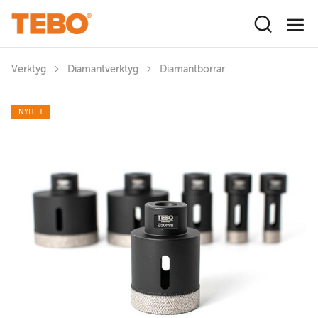
Hoppa till huvudinnehåll
Verktyg
Diamantverktyg
Diamantborrar
NYHET