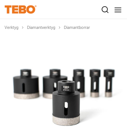
Hoppa till huvudinnehåll
Verktyg
Diamantverktyg
Diamantborrar