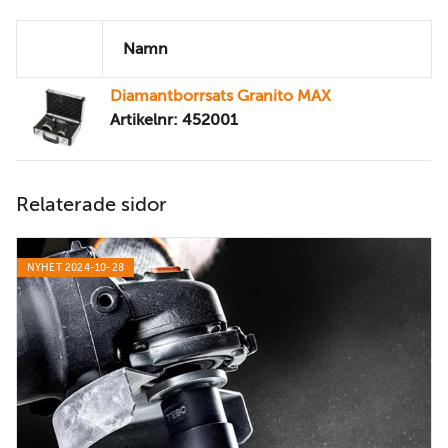
Namn
Diamantborrsats Granito MAX
Artikelnr: 452001
Relaterade sidor
NYHET 2024-10-28