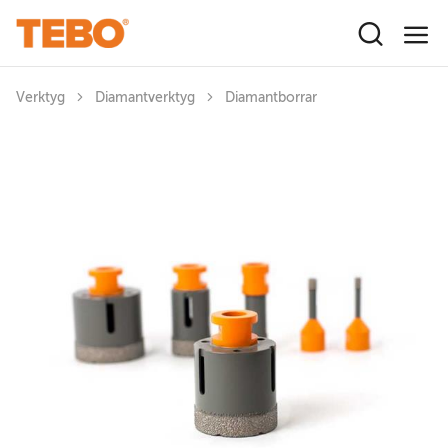
Hoppa till huvudinnehåll
Verktyg
Diamantverktyg
Diamantborrar