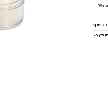
Ytter
Specifi
Volym (m