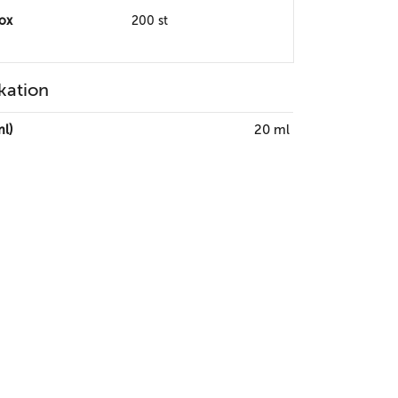
box
200 st
kation
l)
20 ml