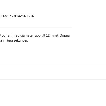
EAN: 7391142340684
antborrar (med diameter upp till 12 mm). Doppa
tå i några sekunder.