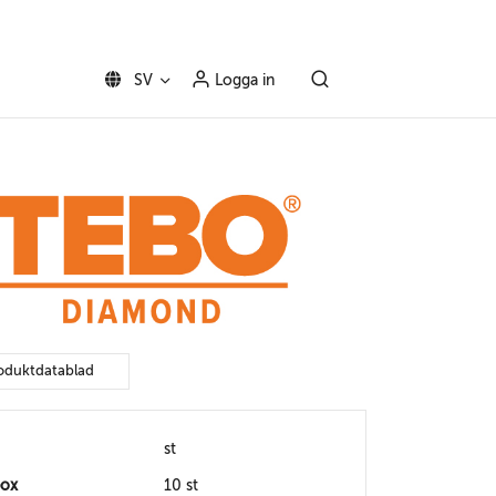
SV
Logga in
oduktdatablad
st
box
10 st