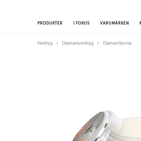
Hoppa till huvudinnehåll
PRODUKTER
I FOKUS
VARUMÄRKEN
Verktyg
Diamantverktyg
Diamantborrar