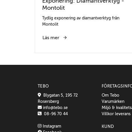
Exponering: Diamantverktyg -
Montolit
Tydlig exponering av diamantverktyg från
Montolit
Läs mer
TEBO
FÖRETAGSINF
Blygatan 5, 195 72
Om Tebo
Rosersberg
Varumärken
info@tebo.se
Miljö & kvalitet
08-96 70 44
Villkor leverans
Instagram
KUND