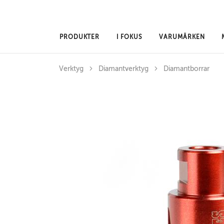
Hoppa till huvudinnehåll
PRODUKTER
I FOKUS
VARUMÄRKEN
Verktyg
Diamantverktyg
Diamantborrar