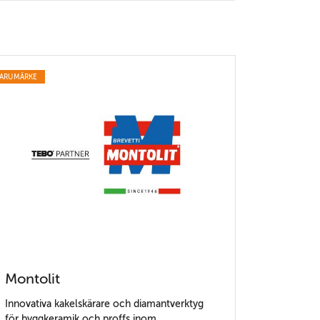
ARUMÄRKE
Montolit
Innovativa kakelskärare och diamantverktyg
för byggkeramik och proffs inom