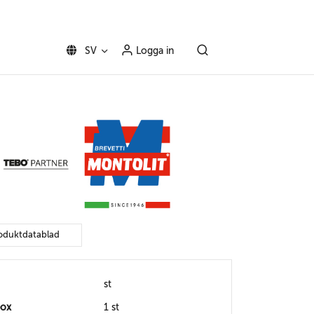
SV
Logga in
oduktdatablad
st
box
1 st