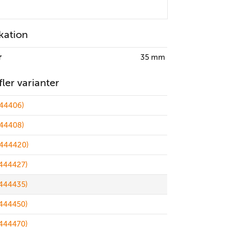
kation
r
35 mm
 fler varianter
44406)
44408)
444420)
444427)
444435)
444450)
444470)