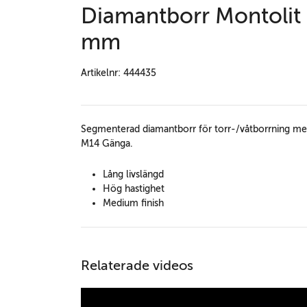
Diamantborr Montolit K
mm
Artikelnr: 444435
Segmenterad diamantborr för torr-/våtborrning med v
M14 Gänga.
Lång livslängd
Hög hastighet
Medium finish
Relaterade videos