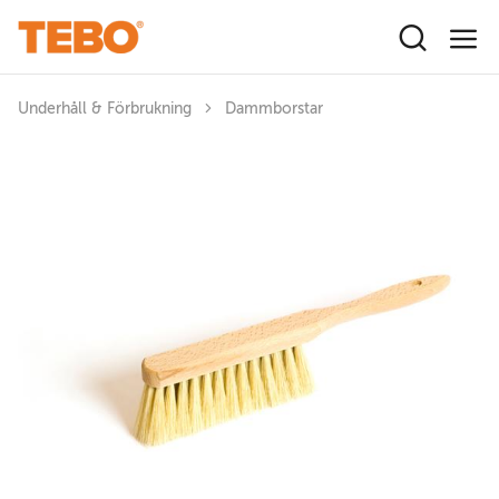
Hoppa till huvudinnehåll
Underhåll & Förbrukning
Dammborstar