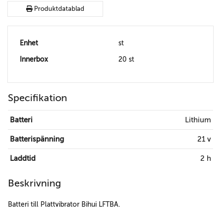
Produktdatablad
Enhet
st
Innerbox
20 st
Specifikation
Batteri
Lithium
Batterispänning
21 v
Laddtid
2 h
Beskrivning
Batteri till Plattvibrator Bihui LFTBA.