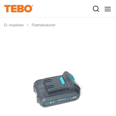
Hoppa till huvudinnehåll
El-maskiner
Plattvibratorer