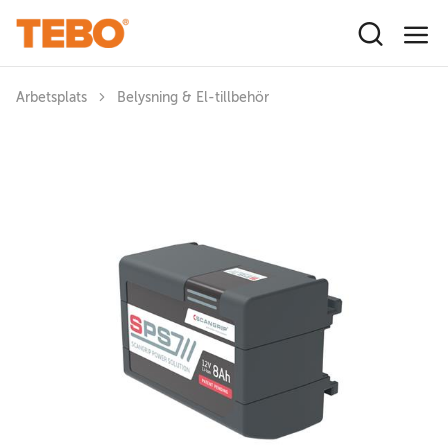
Hoppa till huvudinnehåll
Arbetsplats
Belysning & El-tillbehör