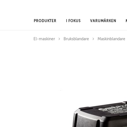
Hoppa till huvudinnehåll
PRODUKTER
I FOKUS
VARUMÄRKEN
El-maskiner
Bruksblandare
Maskinblandare