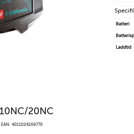
Specifi
Batteri
Batteris
Laddtid
 Xo10NC/20NC
EAN: 4011024206770