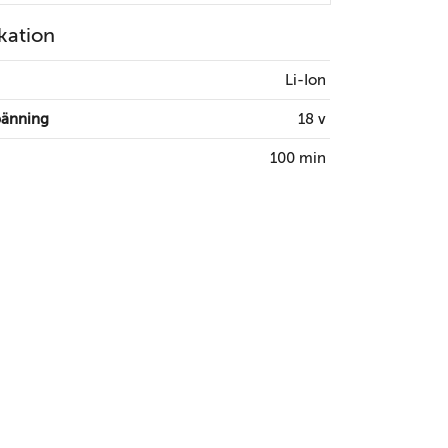
kation
Li-Ion
pänning
18 v
100 min