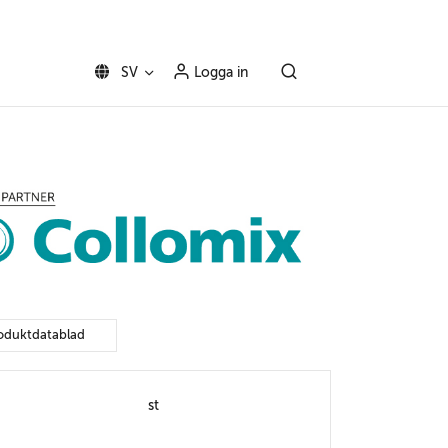
SV
Logga in
oduktdatablad
st