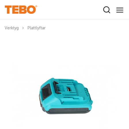
Hoppa till huvudinnehåll
Verktyg
Plattlyftar