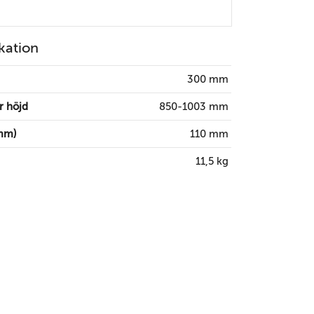
kation
300 mm
r höjd
850-1003 mm
mm)
110 mm
11,5 kg