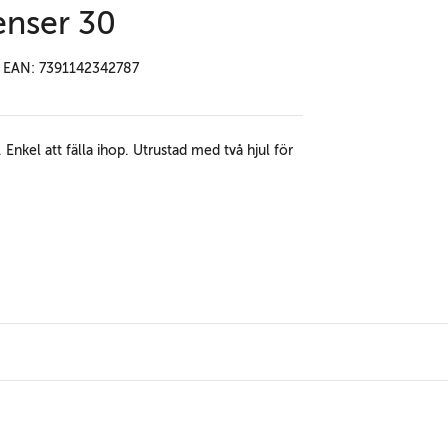
enser 30
EAN: 7391142342787
 Enkel att fälla ihop. Utrustad med två hjul för