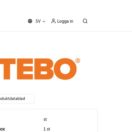
SV
Logga in
oduktdatablad
st
box
1 st