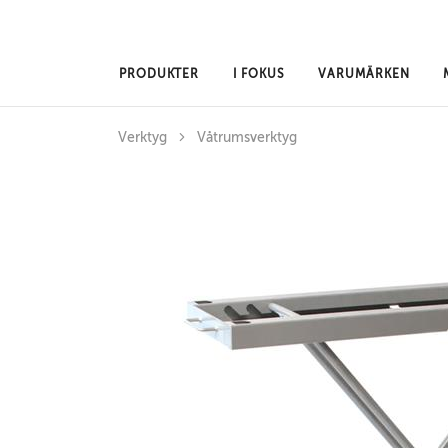
Hoppa till huvudinnehåll
PRODUKTER
I FOKUS
VARUMÄRKEN
Verktyg
Våtrumsverktyg