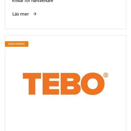
Knivar för hantverkare
Läs mer
VARUMÄRKE