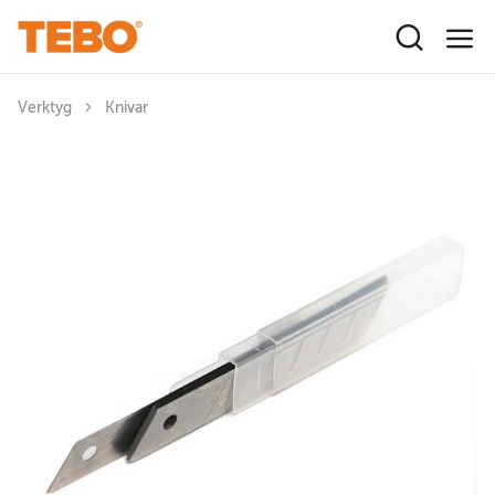
Hoppa till huvudinnehåll
Verktyg
Knivar