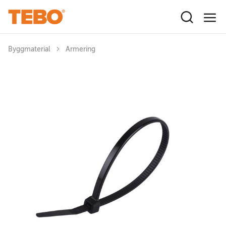
Hoppa till huvudinnehåll
Byggmaterial
Armering