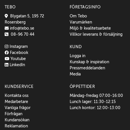
TEBO
FÖRETAGSINFO
Blygatan 5, 195 72
Om Tebo
Rosersberg
Varumärken
info@tebo.se
Miljö & kvalitetsarbete
08-96 70 44
Villkor leverans & försäljning
Instagram
KUND
Facebook
Logga in
Youtube
Kunskap & inspiration
LinkedIn
Pressmeddelanden
Media
KUNDSERVICE
ÖPPETTIDER
Kontakta oss
Måndag-fredag 07:00-16:00
Medarbetare
Lunch lager: 11:30-12:15
Vanliga frågor
Lunch kontor: 12:00-13:00
Förfrågan
Kundansökan
Reklamation