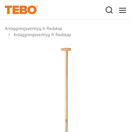
Hoppa till huvudinnehåll
Anläggningsverktyg & Redskap
Anläggningsverktyg & Redskap