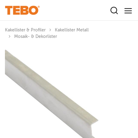
Hoppa till huvudinnehåll
Kakellister & Profiler
Kakellister Metall
Mosaik- & Dekorlister