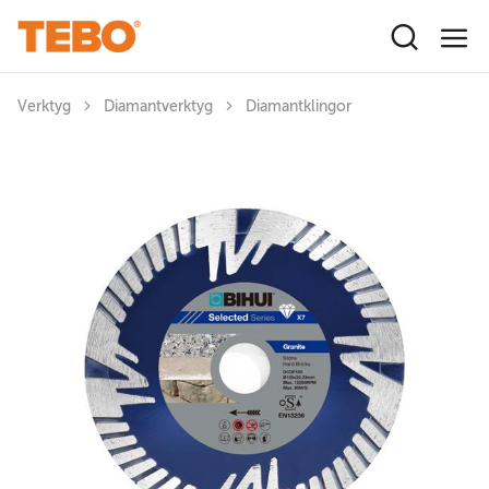
Hoppa till huvudinnehåll
Verktyg
Diamantverktyg
Diamantklingor