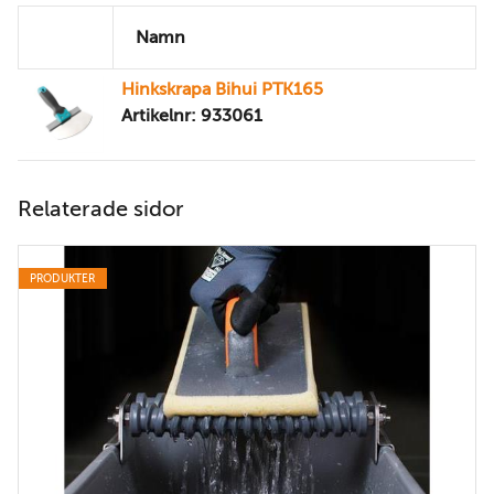
Namn
Hinkskrapa Bihui PTK165
Artikelnr: 933061
Relaterade sidor
PRODUKTER