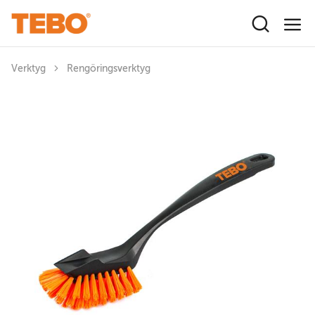
Hoppa till huvudinnehåll
Verktyg
Rengöringsverktyg