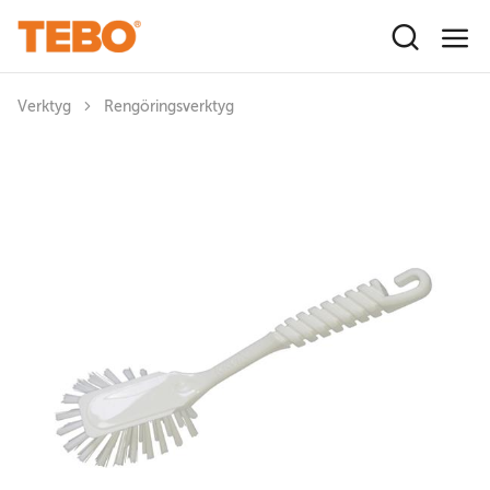
Hoppa till huvudinnehåll
Verktyg
Rengöringsverktyg