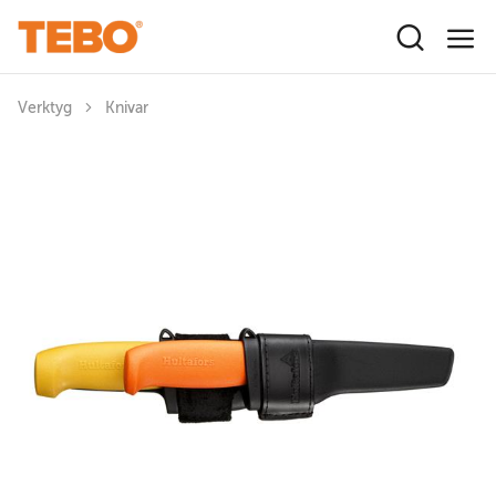
Hoppa till huvudinnehåll
Verktyg
Knivar