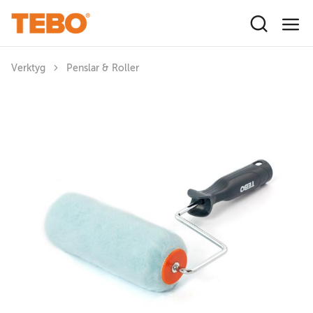
Hoppa till huvudinnehåll
Verktyg
Penslar & Roller