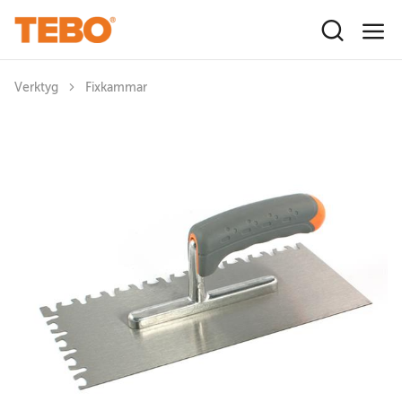
Hoppa till huvudinnehåll
Verktyg
Fixkammar